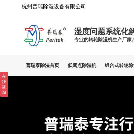
杭州普瑞除湿设备有限公司
湿度问题系统化
专业的转轮除湿机生产厂家
普瑞泰除湿首页
低露点除湿机
组合式转轮除