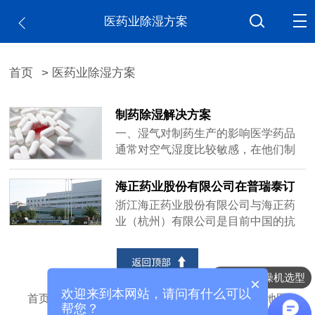
医药业除湿方案
首页
> 医药业除湿方案
制药除湿解决方案
一、湿气对制药生产的影响医学药品
通常对空气湿度比较敏感，在他们制
作过程中遇到过湿的环境，就会使它
们的药效变差，严重的会失去药效。
海正药业股份有限公司在普瑞泰订
因药品吸湿使其粘连性变强，从而造
购低湿除湿机组
浙江海正药业股份有限公司与海正药
成机械阻塞，降低了企业的生产效
业（杭州）有限公司是目前中国的抗
率。1.在生产过程中有需要进行湿度控
生素等药品生产企业之一，2006以来
制的药品有片剂、胶囊、粉剂、栓
先后订购数十套低湿除湿机组用于
剂、安瓿、小药水瓶、注射用药等。a)
301、302、303车间及研发中心的生
除湿干燥机选型
片剂的......
×
产和研发环境指标的控制，并应用于
欢迎来到本网站，请问有什么可以
首页
|
产品中心
|
新闻案例
|
关于普瑞泰
|
网站地图
流化床、包衣机等生产线的配套以满
帮您？