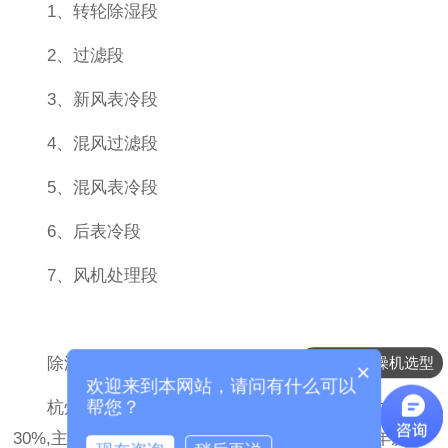
1、转轮除湿段
2、过滤段
3、新风表冷段
4、混风过滤段
5、混风表冷段
6、后表冷段
7、风机处理段
除湿干燥机选型
除湿机厂家|转轮除湿机|网站地图|sitemap
×
欢迎来到本网站，请问有什么可以
帮您？
杭州普瑞
除湿设备
有限公司技术人员占总人数的
30%,主要开发制造、销售和管理人员均具有数十年从事